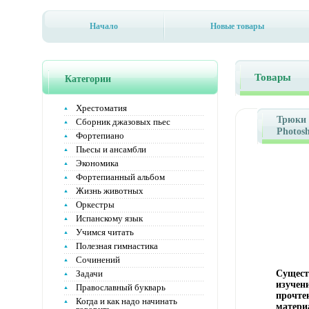
Начало
Новые товары
Товары
Категории
Хрестоматия
Трюки 
Сборник джазовых пьес
Photos
Фортепиано
дизайн
Пьесы и ансамбли
Экономика
Фортепианный альбом
Жизнь животных
Оркестры
Испанскому язык
Учимся читать
Полезная гимнастика
Сочинений
Задачи
Сущест
изучени
Православный букварь
прочте
Когда и как надо начинать
матери