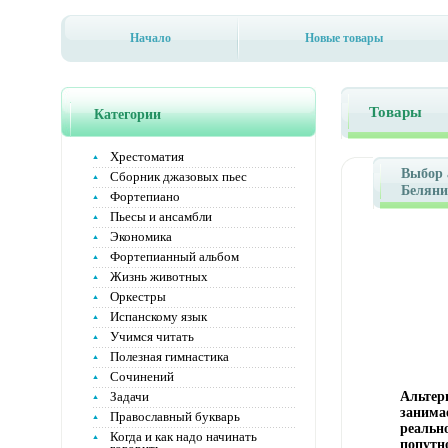
Начало
Новые товары
Товары
Категории
Хрестоматия
Выбор 
Сборник джазовых пьес
Беляни
Фортепиано
10088i.
Пьесы и ансамбли
Экономика
Фортепианный альбом
Жизнь животных
Оркестры
Испанскому язык
Учимся читать
Полезная гимнастика
Сочинений
Задачи
Альтер
занима
Православный букварь
реальн
Когда и как надо начинать
попутн