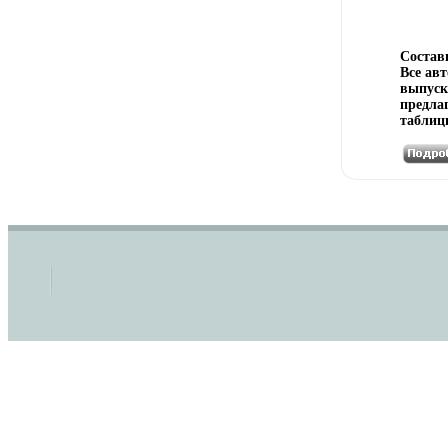
Состав
Все ав
выпуск
предла
таблиц
по все
изучаю
общеоб
ваюынч
государ
англий
францу
каждом
ключев
и синт
чтения
Матери
удобно
исполь
виде н
иллюст
правил
характ
пример
всех ав