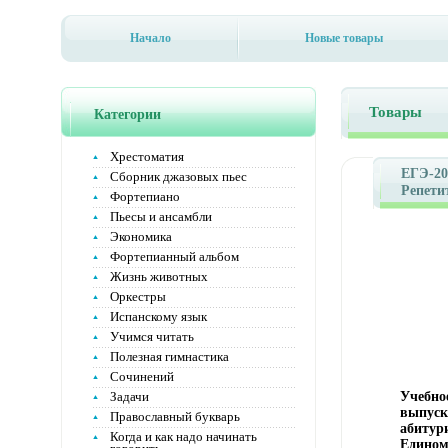
Начало
Новые товары
Товары
Категории
Хрестоматия
ЕГЭ-20
Сборник джазовых пьес
Репети
Фортепиано
Просве
Пьесы и ансамбли
Мягкая
Экономика
ISBN 97
Фортепианный альбом
Тираж:
60x90/
Жизнь животных
12086i.
Оркестры
Испанскому язык
Учимся читать
Полезная гимнастика
Сочинений
Задачи
Учебное
выпуск
Православный букварь
абитур
Когда и как надо начинать
Едином