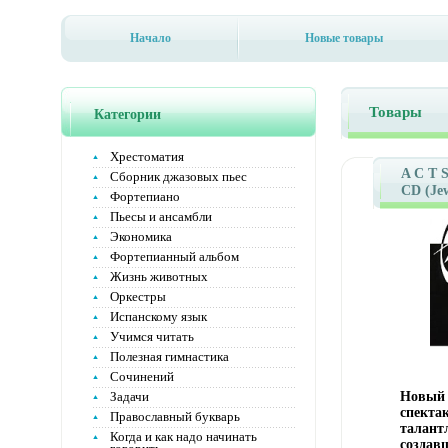
Начало
Новые товары
Товары
Категории
Хрестоматия
A C T S
Сборник джазовых пьес
CD (Jew
Фортепиано
Дистри
Пьесы и ансамбли
"Групп
Экономика
Inside
Фортепианный альбом
Лиценз
Характ
Жизнь животных
аудионо
Оркестры
Альбом
Испанскому язык
инфо 11
Учимся читать
Полезная гимнастика
Сочинений
Задачи
Новый 
спекта
Православный букварь
талант
Когда и как надо начинать
создав