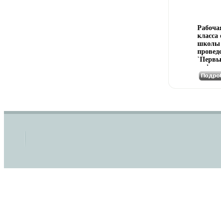
Рабочая
класса
школы 
провед
`Первы
информ
теорет
задачи 
решеаю
компле
информ
для уч
Привод
кодиро
програ
QBasic,
редакт
Paint 
постро
что из
при на
Дополн
каждом
провод
безмаш