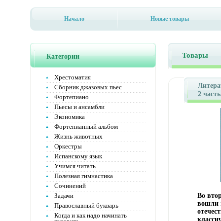
Начало
Новые товары
Товары
Категории
Хрестоматия
Литера
Сборник джазовых пьес
2 часть
Фортепиано
Вентан
Пьесы и ансамбли
Тверды
Экономика
ISBN 5-
Фортепианный альбом
558-3 Т
Формат
Жизнь животных
мм) инф
Оркестры
Испанскому язык
Учимся читать
Полезная гимнастика
Сочинений
Задачи
Во вто
вошли 
Православный букварь
отечес
Когда и как надо начинать
класси